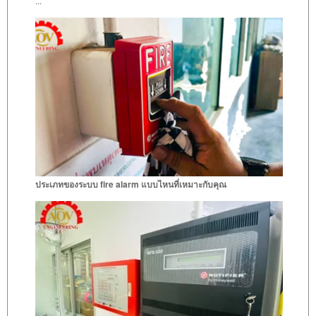
...
ประเภทของระบบ fire alarm แบบไหนที่เหมาะกับคุณ