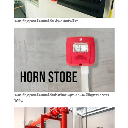
ระบบสัญญาณเตือนอัคคีภัย ทำงานอย่างไร?
ระบบสัญญาณเตือนอัคคีภัยสำหรับคนหูหนวกและมีปัญหาทางการ
ได้ยิน