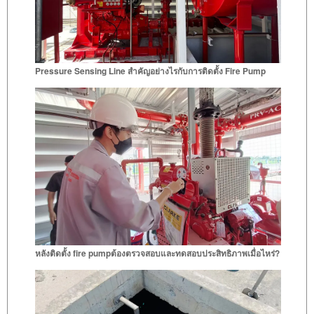
Pressure Sensing Line สำคัญอย่างไรกับการติดตั้ง Fire Pump
หลังติดตั้ง fire pumpต้องตรวจสอบและทดสอบประสิทธิภาพเมื่อไหร่?