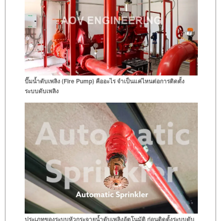
ปั๊มน้ำดับเพลิง (Fire Pump) คืออะไร จำเป็นแค่ไหนต่อการติดตั้ง
ระบบดับเพลิง
ประเภทของระบบหัวกระจายน้ำดับเพลิงอัตโนมัติ ก่อนติดตั้งระบบดับ